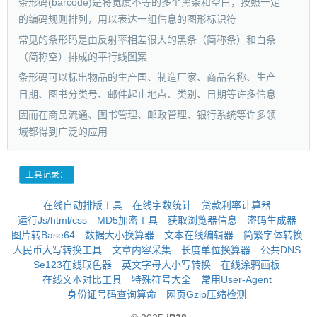
条形码(barcode)是将宽度不等的多个黑条和空白，按照一定
的编码规则排列，用以表达一组信息的图形标识符
常见的条形码是由反射率相差很大的黑条（简称条）和白条
（简称空）排成的平行线图案
条形码可以标出物品的生产国、制造厂家、商品名称、生产
日期、图书分类号、邮件起止地点、类别、日期等许多信息
因而在商品流通、图书管理、邮政管理、银行系统等许多领
域都得到广泛的应用
工具记录：
在线自动排版工具
在线字数统计
贷款利率计算器
运行Js/html/css
MD5加密工具
获取浏览器信息
密码生成器
图片转Base64
数据大小换算器
文本在线编辑器
简繁字体转换
人民币大写转换工具
文章内容采集
长度单位换算器
公共DNS
Se123在线取色器
英文字母大小写转换
在线涂鸦画板
在线文本对比工具
特殊符号大全
常用User-Agent
身份证号码查询算命
网页Gzip压缩检测