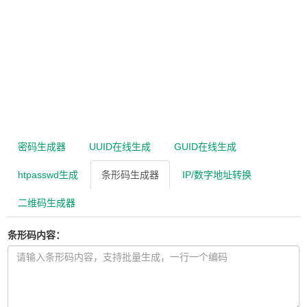
微信域名拦截检测
JSON解析视图
随机数生成
网页Meta标签分析与优化
JSON高亮格式化校验
GUID/UUID生成
国内外公共DNS服务器大全
JSON转Excel/CSV
UUID生成
子网掩码计算
JS Escape/Unescape编解码
URL编码解码 (UrlEncode)
铁通DNS服务器地址
JS格式化/压缩/美化
URL十六进制编码
移动DNS服务器地址
JS混淆加密
联通DNS服务器地址
JS输出HTML转换
美国常用公共DNS服务器
Perl代码格式化美化
密码生成器
UUID在线生成
GUID在线生成
教育网DNS服务器地址
PHP代码格式化美化
htpasswd生成
条形码生成器
IP/数字地址转换
电信DNS服务器地址
Python代码格式化美化
全国及全球DNS服务器大全
Ruby代码格式化美化
二维码生成器
Linux常用命令手册
SQL代码格式化美化
网址桌面快捷方式生成
条形码内容：
SQL生成Java实体类
SQL格式化与压缩
VBScript代码格式化美化
XML格式化/校验/压缩