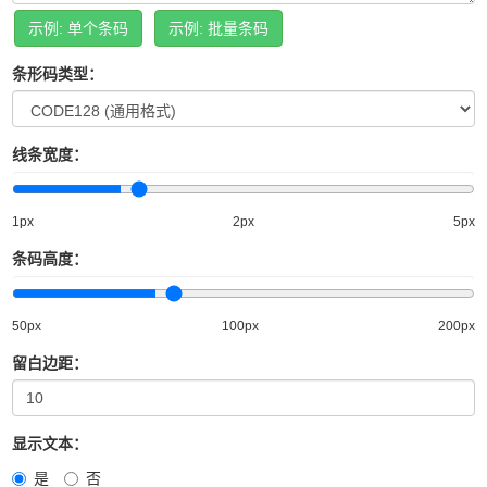
XPath测试与提取
示例: 单个条码
示例: 批量条码
正则表达式代码生成
正则表达式测试
条形码类型：
正则表达式语法速查
线条宽度：
1px
2px
5px
条码高度：
50px
100px
200px
留白边距：
显示文本：
是
否