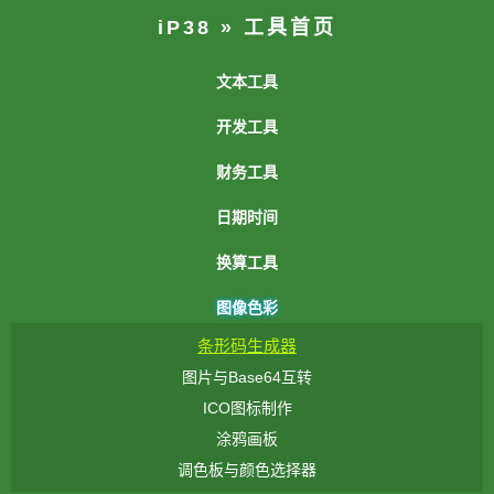
iP38
»
工具首页
文本工具
简繁体转换
开发工具
英文字母大小写转换
C#代码格式化美化
财务工具
文本编辑器
C++代码格式化美化
人民币金额大写转换
文本翻转
日期时间
CSS格式化/压缩/美化
存款利率计算
字数统计
网络时间时钟
C语言代码格式化美化
换算工具
贷款利率计算
文本去重
Unix时间戳转换
CSV/Excel转HTML表格
科学计算器
世界各国货币名称与符号
文章一键排版
图像色彩
世界各地时间查询
Excel/CSV转JSON
热量单位换算
文本查找替换
条形码生成器
时间单位换算
HTML表格生成
体积容量单位换算
彩色特效字
图片与Base64互转
HTML格式化/压缩/美化
数据存储单位换算
特殊符号大全
ICO图标制作
HTML标签代码过滤
压力单位换算
文字竖排 (古文排版)
涂鸦画板
HTML特殊字符转义表
力单位换算
火星文转换
调色板与颜色选择器
HTML转C#/JSP代码
RGB颜色互转
驼峰/下划线转换