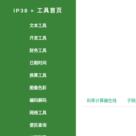
iP38
»
工具首页
文本工具
简繁体转换
开发工具
英文字母大小写转换
C#代码格式化美化
财务工具
文本编辑器
C++代码格式化美化
人民币金额大写转换
文本翻转
日期时间
CSS格式化/压缩/美化
存款利率计算
字数统计
网络时间时钟
C语言代码格式化美化
换算工具
贷款利率计算
文本去重
Unix时间戳转换
CSV/Excel转HTML表格
科学计算器
世界各国货币名称与符号
文章一键排版
图像色彩
世界各地时间查询
Excel/CSV转JSON
热量单位换算
文本查找替换
条形码生成器
时间单位换算
HTML表格生成
编码解码
利率计算器在线
子网
体积容量单位换算
彩色特效字
图片与Base64互转
HTML格式化/压缩/美化
MD5加密
数据存储单位换算
特殊符号大全
网络工具
ICO图标制作
HTML标签代码过滤
RC4加密解密
压力单位换算
文字竖排 (古文排版)
浏览器User-Agent查询分析
涂鸦画板
HTML特殊字符转义表
便民查询
JS加密解密
力单位换算
火星文转换
浏览器与系统信息查询
调色板与颜色选择器
HTML转C#/JSP代码
世界各国首都查询